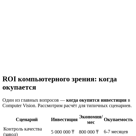
Сбор метрик
Доработка модели
Обучение персонала
Разворачиваем на все точки, настраиваем мониторинг
Масштабирование
Деплой на все локации
Мониторинг 24/7
Автообновление модели
Техподдержка
ROI компьютерного зрения: когда
окупается
Один из главных вопросов —
когда окупится инвестиция
в
Computer Vision. Рассмотрим расчёт для типичных сценариев.
Экономия/
Сценарий
Инвестиция
Окупаемость
мес
Контроль качества
6-7 месяцев
5 000 000 ₸
800 000 ₸
(завод)