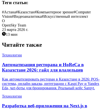
Теги статьи:
#
Астана
#
Казахстан
#
Компьютерное зрение
#
Computer
Vision
#
Видеоаналитика
#
Искусственный интеллект
O
OpenSky Team
23 марта 2026 г.
13 мин
Читайте также
Технологии
Автоматизация ресторана и HoReCa в
Казахстане 2026: гайд для владельцев
Как автоматизировать ресторан в Казахстане в 2026: POS-
системы, онлайн-заказы, интеграции с Kaspi Pay и Yandex
Eda, чат-боты для бронирования. Реальный кейс Sarqyt.
Технологии
Разработка веб-приложения на Next.js в