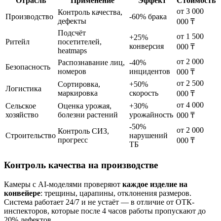
Отрасль
Применение
Эффект
Стоимость
от 3 000
Контроль качества,
Производство
-60% брака
дефекты
000 ₸
Подсчёт
от 1 500
+25%
Ритейл
посетителей,
конверсия
000 ₸
heatmaps
от 2 000
Распознавание лиц,
-40%
Безопасность
номеров
инцидентов
000 ₸
от 2 500
Сортировка,
+50%
Логистика
маркировка
скорость
000 ₸
от 4 000
Сельское
Оценка урожая,
+30%
хозяйство
болезни растений
урожайность
000 ₸
-50%
от 2 000
Контроль СИЗ,
Строительство
нарушений
прогресс
000 ₸
ТБ
Контроль качества на производстве
Камеры с AI-моделями проверяют
каждое изделие на
конвейере
: трещины, царапины, отклонения размеров.
Система работает 24/7 и не устаёт — в отличие от ОТК-
инспекторов, которые после 4 часов работы пропускают до
20% дефектов.