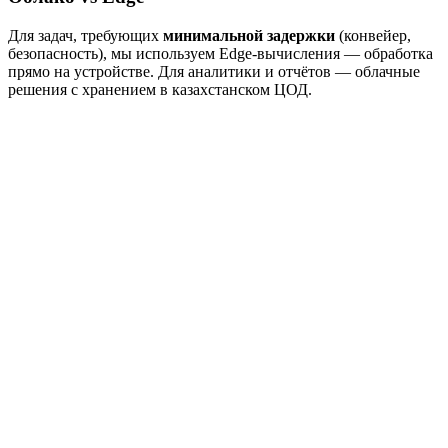
Для задач, требующих
минимальной задержки
(конвейер,
безопасность), мы используем Edge-вычисления — обработка
прямо на устройстве. Для аналитики и отчётов — облачные
решения с хранением в казахстанском ЦОД.
Оцениваем задачу, собираем датасет, запускаем Proof of
Concept
Анализ и PoC
Аудит процессов
Сбор и разметка данных
Тестовая модель
Оценка точности
Тренируем AI-модель на ваших данных до целевой точности