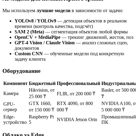
Мы используем
лучшие модели
в зависимости от задачи:
YOLOv8 / YOLOv9
— детекция объектов в реальном
времени (контроль качества, подсчёт)
SAM 2 (Meta)
— сегментация объектов любой формы
OpenCV + MediaPipe
— трекинг движений, жестов, поз
GPT-4 Vision / Claude Vision
— анализ сложных сцен,
документов
Custom CNN
— обученные модели под конкретную
задачу клиента
Оборудование
Компонент
Бюджетный
Профессиональный
Индустриальн
Hikvision, от
Basler, от 500 00
Камера
FLIR, от 200 000 ₸
25 000 ₸
₸
GTX 1660,
RTX 4090, от 800
NVIDIA A100, о
GPU-
сервер
от 150 000 ₸
000 ₸
5 000 000 ₸
Edge-
Raspberry Pi
Промышленный
NVIDIA Jetson Orin
устройство
5
ПК
Облако vs Edge