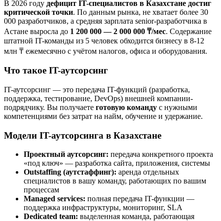
В 2026 году
дефицит IT-специалистов в Казахстане достиг
критической точки
. По данным рынка, не хватает более 30
000 разработчиков, а средняя зарплата senior-разработчика в
Астане выросла до
1 200 000 — 2 000 000 ₸/мес
. Содержание
штатной IT-команды из 5 человек обходится бизнесу в 8-12
млн ₸ ежемесячно с учётом налогов, офиса и оборудования.
Что такое IT-аутсорсинг
IT-аутсорсинг — это передача IT-функций (разработка,
поддержка, тестирование, DevOps) внешней компании-
подрядчику. Вы получаете
готовую команду
с нужными
компетенциями без затрат на найм, обучение и удержание.
Модели IT-аутсорсинга в Казахстане
Проектный аутсорсинг:
передача конкретного проекта
«под ключ» — разработка сайта, приложения, системы
Outstaffing (аутстаффинг):
аренда отдельных
специалистов в вашу команду, работающих по вашим
процессам
Managed services:
полная передача IT-функции —
поддержка инфраструктуры, мониторинг, SLA
Dedicated team:
выделенная команда, работающая