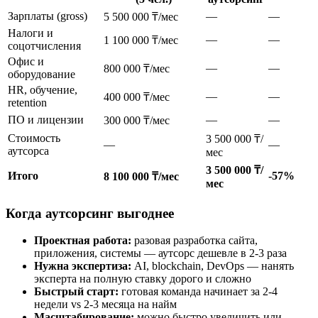
Зарплаты (gross)
—
—
5 500 000 ₸/мес
Налоги и
—
—
1 100 000 ₸/мес
соцотчисления
Офис и
—
—
800 000 ₸/мес
оборудование
HR, обучение,
—
—
400 000 ₸/мес
retention
ПО и лицензии
—
—
300 000 ₸/мес
Стоимость
3 500 000 ₸/
—
—
аутсорса
мес
3 500 000 ₸/
Итого
-57%
8 100 000 ₸/мес
мес
Когда аутсорсинг выгоднее
Проектная работа:
разовая разработка сайта,
приложения, системы — аутсорс дешевле в 2-3 раза
Нужна экспертиза:
AI, blockchain, DevOps — нанять
эксперта на полную ставку дорого и сложно
Быстрый старт:
готовая команда начинает за 2-4
недели vs 2-3 месяца на найм
Масштабирование:
можно быстро увеличить или