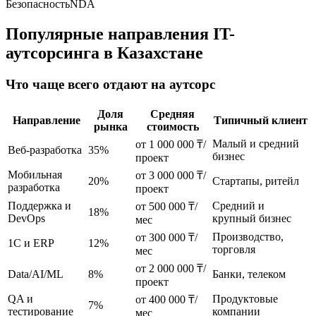
Безопасность
NDA
Популярные направления IT-
аутсорсинга в Казахстане
Что чаще всего отдают на аутсорс
Доля
Средняя
Направление
Типичный клиент
рынка
стоимость
Малый и средний
от 1 000 000 ₸/
Веб-разработка
35%
бизнес
проект
Мобильная
от 3 000 000 ₸/
20%
Стартапы, ритейл
разработка
проект
Поддержка и
Средний и
от 500 000 ₸/
18%
DevOps
крупный бизнес
мес
Производство,
от 300 000 ₸/
1С и ERP
12%
торговля
мес
от 2 000 000 ₸/
Data/AI/ML
8%
Банки, телеком
проект
QA и
Продуктовые
от 400 000 ₸/
7%
тестирование
компании
мес