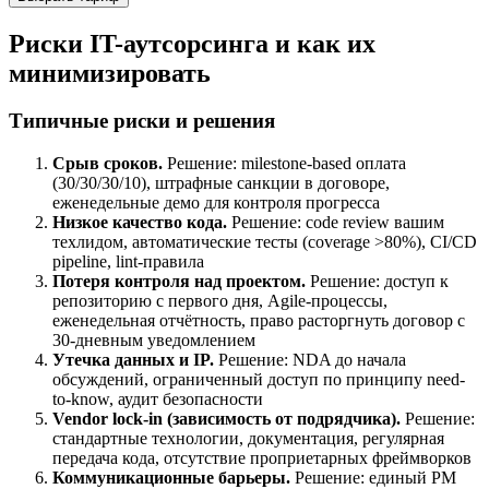
Риски IT-аутсорсинга и как их
минимизировать
Типичные риски и решения
Срыв сроков.
Решение: milestone-based оплата
(30/30/30/10), штрафные санкции в договоре,
еженедельные демо для контроля прогресса
Низкое качество кода.
Решение: code review вашим
техлидом, автоматические тесты (coverage >80%), CI/CD
pipeline, lint-правила
Потеря контроля над проектом.
Решение: доступ к
репозиторию с первого дня, Agile-процессы,
еженедельная отчётность, право расторгнуть договор с
30-дневным уведомлением
Утечка данных и IP.
Решение: NDA до начала
обсуждений, ограниченный доступ по принципу need-
to-know, аудит безопасности
Vendor lock-in (зависимость от подрядчика).
Решение:
стандартные технологии, документация, регулярная
передача кода, отсутствие проприетарных фреймворков
Коммуникационные барьеры.
Решение: единый PM