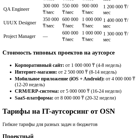
300 000
550 000
900 000
1 200 000 ₸/
QA Engineer
₸/мес
₸/мес
₸/мес
мес
350 000
600 000
1 000 000
1 400 000 ₸/
UI/UX Designer
₸/мес
₸/мес
₸/мес
мес
600 000
1 000 000
1 300 000 ₸/
Project Manager
—
₸/мес
₸/мес
мес
Стоимость типовых проектов на аутсорсе
Корпоративный сайт:
от 1 000 000 ₸ (4-8 недель)
Интернет-магазин:
от 2 500 000 ₸ (8-14 недель)
Мобильное приложение (iOS + Android):
от 4 000 000 ₸
(12-20 недель)
CRM/ERP-система:
от 5 000 000 ₸ (16-24 недели)
SaaS-платформа:
от 8 000 000 ₸ (20-32 недели)
Тарифы на IT-аутсорсинг от OSN
Гибкие тарифы для разных задач и бюджетов
Проектный