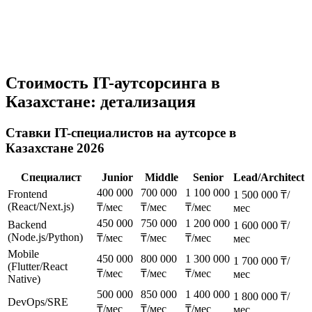
Финальное тестирование
Документация
Передача исходного кода
Гарантийная поддержка
Стоимость IT-аутсорсинга в
Казахстане: детализация
Ставки IT-специалистов на аутсорсе в
Казахстане 2026
Специалист
Junior
Middle
Senior
Lead/Architect
400 000
700 000
1 100 000
Frontend
1 500 000 ₸/
(React/Next.js)
₸/мес
₸/мес
₸/мес
мес
450 000
750 000
1 200 000
Backend
1 600 000 ₸/
(Node.js/Python)
₸/мес
₸/мес
₸/мес
мес
Mobile
450 000
800 000
1 300 000
1 700 000 ₸/
(Flutter/React
₸/мес
₸/мес
₸/мес
мес
Native)
500 000
850 000
1 400 000
1 800 000 ₸/
DevOps/SRE
₸/мес
₸/мес
₸/мес
мес