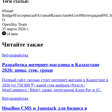
Теги статьи:
#
Smart
Bridge
#
Госсервисы
#
Астана
#
Казахстан
#
eGov
#
Интеграция
#
NCA
O
OpenSky Team
31 марта 2026 г.
14 мин
Читайте также
Веб-разработка
Разработка интернет-магазина в Казахстане
2026: цены, стек, сроки
Полный гайд: сколько стоит интернет-магазин в Казахстане в
2026 (от 750 000 ₸), какой стек выбрать (Next.js /
WooCommerce / Bitrix), сроки, интеграции Kaspi Pay и 1С.
Веб-разработка
Headless CMS и Jamstack для бизнеса в