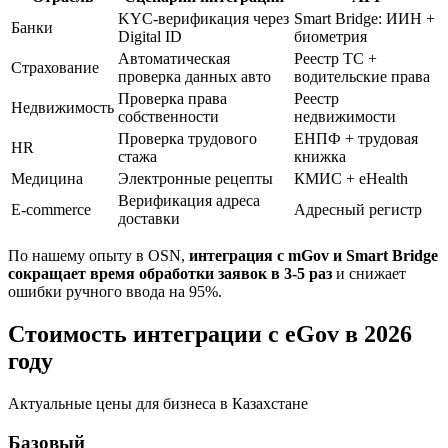
KYC-верификация через
Smart Bridge: ИИН +
Банки
Digital ID
биометрия
Автоматическая
Реестр ТС +
Страхование
проверка данных авто
водительские права
Проверка права
Реестр
Недвижимость
собственности
недвижимости
Проверка трудового
ЕНПФ + трудовая
HR
стажа
книжка
Медицина
Электронные рецепты
КМИС + eHealth
Верификация адреса
E-commerce
Адресный регистр
доставки
По нашему опыту в OSN,
интеграция с mGov и Smart Bridge
сокращает время обработки заявок в 3-5 раз
и снижает
ошибки ручного ввода на 95%.
Стоимость интеграции с eGov в 2026
году
Актуальные цены для бизнеса в Казахстане
Базовый