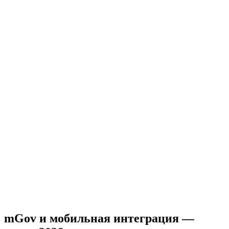
Разработка коннекторов
Обработка ошибок и таймаутов
Тестирование на sandbox
Аудит ИБ и получение заключения о соответствии
требованиям
Информационная безопасность
Аудит безопасности
Шифрование каналов связи
Получение заключения ИБ
Переключение на боевой контур и настройка мониторинга
Продакшн и мониторинг
Получение продакшн-ключей
Настройка мониторинга
Документирование интеграций
mGov и мобильная интеграция —