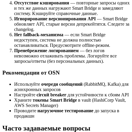
Отсутствие кэширования
— повторные запросы одних
и тех же данных нагружают Smart Bridge и замедляют
систему. Кэшируйте справочные данные.
Игнорирование версионирования API
— Smart Bridge
обновляет API, старые версии депрекейтятся. Следите за
changelog.
Нет fallback-механизма
— если Smart Bridge
недоступен, система не должна полностью
останавливаться. Предусмотрите offline-режим.
Пренебрежение логированием
— без логов
невозможно отлаживать проблемы. Логируйте все
запросы/ответы (без персональных данных).
Рекомендации от OSN
Используйте
очереди сообщений
(RabbitMQ, Kafka) для
асинхронных запросов
Настройте
circuit breaker
для устойчивости к сбоям API
Храните
токены Smart Bridge
в vault (HashiCorp Vault,
AWS Secrets Manager)
Проводите
нагрузочное тестирование
до запуска в
продакшн
Часто задаваемые вопросы