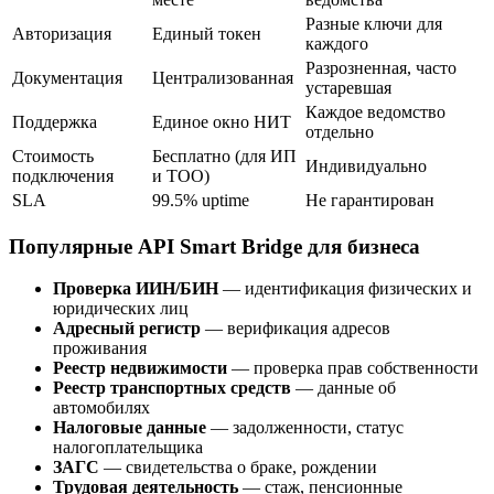
Разные ключи для
Авторизация
Единый токен
каждого
Разрозненная, часто
Документация
Централизованная
устаревшая
Каждое ведомство
Поддержка
Единое окно НИТ
отдельно
Стоимость
Бесплатно (для ИП
Индивидуально
подключения
и ТОО)
SLA
99.5% uptime
Не гарантирован
Популярные API Smart Bridge для бизнеса
Проверка ИИН/БИН
— идентификация физических и
юридических лиц
Адресный регистр
— верификация адресов
проживания
Реестр недвижимости
— проверка прав собственности
Реестр транспортных средств
— данные об
автомобилях
Налоговые данные
— задолженности, статус
налогоплательщика
ЗАГС
— свидетельства о браке, рождении
Трудовая деятельность
— стаж, пенсионные