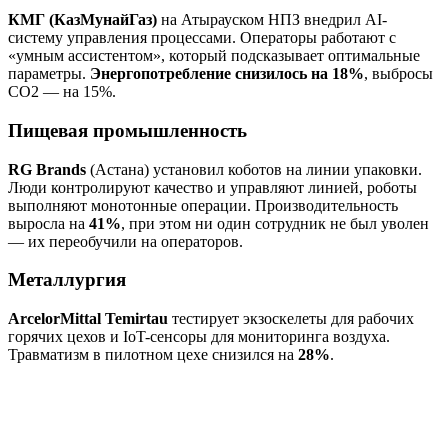
КМГ (КазМунайГаз)
на Атырауском НПЗ внедрил AI-
систему управления процессами. Операторы работают с
«умным ассистентом», который подсказывает оптимальные
параметры.
Энергопотребление снизилось на 18%
, выбросы
CO2 — на 15%.
Пищевая промышленность
RG Brands
(Астана) установил коботов на линии упаковки.
Люди контролируют качество и управляют линией, роботы
выполняют монотонные операции. Производительность
выросла на
41%
, при этом ни один сотрудник не был уволен
— их переобучили на операторов.
Металлургия
ArcelorMittal Temirtau
тестирует экзоскелеты для рабочих
горячих цехов и IoT-сенсоры для мониторинга воздуха.
Травматизм в пилотном цехе снизился на
28%
.