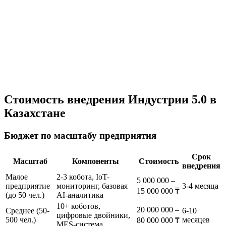
Менторство на производстве
Распространение успешного пилота на всё предприятие
Масштабирование
Тиражирование решений
Оптимизация по данным
Непрерывное улучшение
Стоимость внедрения Индустрии 5.0 в
Казахстане
Бюджет по масштабу предприятия
Срок
Масштаб
Компоненты
Стоимость
внедрения
Малое
2-3 кобота, IoT-
5 000 000 –
предприятие
мониторинг, базовая
3-4 месяца
15 000 000 ₸
(до 50 чел.)
AI-аналитика
10+ коботов,
20 000 000 –
Среднее (50-
6-10
цифровые двойники,
500 чел.)
месяцев
80 000 000 ₸
MES-система