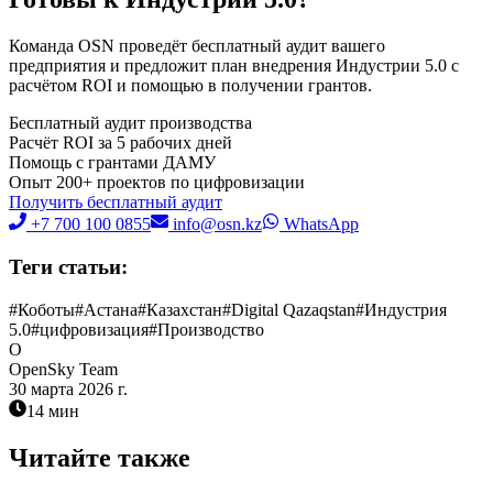
Команда OSN проведёт бесплатный аудит вашего
предприятия и предложит план внедрения Индустрии 5.0 с
расчётом ROI и помощью в получении грантов.
Бесплатный аудит производства
Расчёт ROI за 5 рабочих дней
Помощь с грантами ДАМУ
Опыт 200+ проектов по цифровизации
Получить бесплатный аудит
+7 700 100 0855
info@osn.kz
WhatsApp
Теги статьи:
#
Коботы
#
Астана
#
Казахстан
#
Digital Qazaqstan
#
Индустрия
5.0
#
цифровизация
#
Производство
O
OpenSky Team
30 марта 2026 г.
14 мин
Читайте также