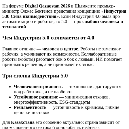
На форуме
Digital Qazaqstan 2026
в Шымкенте премьер-
министр Олжас Бектенов представил концепцию
«Индустрия
5.0: Сила взаимодействия»
. Если Индустрия 4.0 была про
автоматизацию и роботов, то 5.0 — про
симбиоз человека и
технологий
.
Чем Индустрия 5.0 отличается от 4.0
Главное отличие —
человек в центре
. Роботы не заменяют
рабочих, а усиливают их возможности. Коллаборативные
роботы (коботы) работают бок о бок с людьми, ИИ помогает
принимать решения, а не принимает их за вас.
Три столпа Индустрии 5.0
Человекоцентричность
— технологии адаптируются
под работника, а не наоборот
Устойчивое развитие
— минимизация отходов,
энергоэффективность, ESG-стандарты
Резильентность
— устойчивость к кризисам, гибкие
цепочки поставок
Для
Казахстана
это особенно актуально: страна зависит от
промышленного сектора (горнодобыча, нефтегаз,