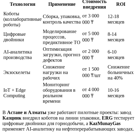
Стоимость
Технология
Применение
ROI
внедрения
Коботы
от 3 000
Сборка, упаковка,
12-18
(коллаборативные
контроль качества
месяцев
000 ₸
роботы)
Моделирование
от 5 000
Цифровые
8-14
процессов,
двойники
месяцев
000 ₸
предиктивное ТО
Оптимизация
от 2 000
AI-аналитика
6-10
загрузки, прогноз
производства
месяцев
000 ₸
дефектов
Снижение
Снижение
от 1 500
Экзоскелеты
нагрузки на
больничных
000 ₸/шт
рабочих
на 40%
Мониторинг
от 4 000
IoT + Edge
оборудования в
10-16
Computing
реальном
месяцев
000 ₸
времени
В
Астане и Алматы
уже работают пилотные проекты: завод
Казцинк
внедрил коботов на линии упаковки,
ERG
тестирует
цифровые двойники для горнодобычи, а
KazMunayGas
применяет AI-аналитику на нефтеперерабатывающих заводах.